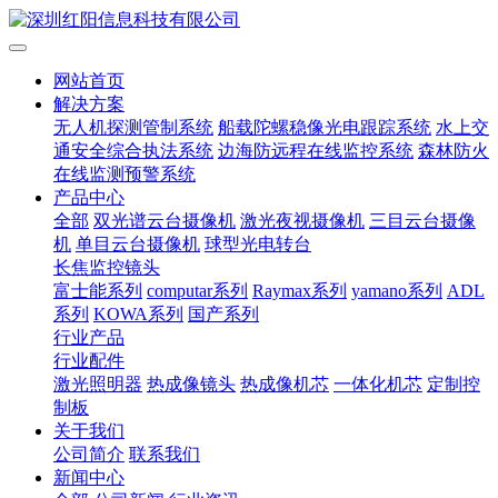
网站首页
解决方案
无人机探测管制系统
船载陀螺稳像光电跟踪系统
水上交
通安全综合执法系统
边海防远程在线监控系统
森林防火
在线监测预警系统
产品中心
全部
双光谱云台摄像机
激光夜视摄像机
三目云台摄像
机
单目云台摄像机
球型光电转台
长焦监控镜头
富士能系列
computar系列
Raymax系列
yamano系列
ADL
系列
KOWA系列
国产系列
行业产品
行业配件
激光照明器
热成像镜头
热成像机芯
一体化机芯
定制控
制板
关于我们
公司简介
联系我们
新闻中心