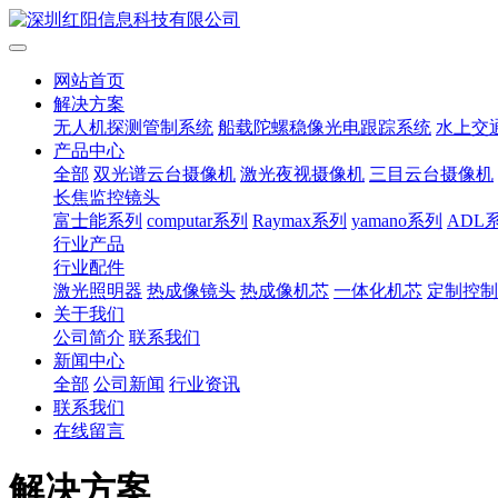
网站首页
解决方案
无人机探测管制系统
船载陀螺稳像光电跟踪系统
水上交
产品中心
全部
双光谱云台摄像机
激光夜视摄像机
三目云台摄像机
长焦监控镜头
富士能系列
computar系列
Raymax系列
yamano系列
ADL
行业产品
行业配件
激光照明器
热成像镜头
热成像机芯
一体化机芯
定制控制
关于我们
公司简介
联系我们
新闻中心
全部
公司新闻
行业资讯
联系我们
在线留言
解决方案