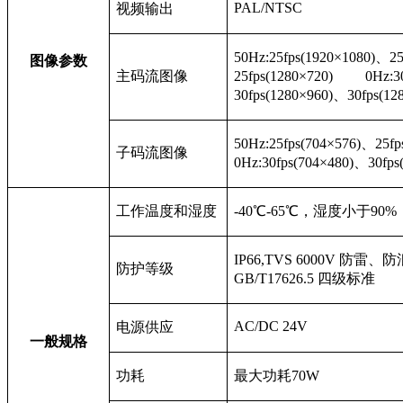
PAL/NTSC
视频输出
50Hz:25fps(1920×1080)
、25
图像参数
主码流图像
25fps(1280×720) 0Hz:30
30fps(1280×960)、30fps(12
50Hz:25fps(704×576)
、25fp
子码流图像
0Hz:30fps(704×480)、30fps
工作温度和湿度
-40
℃-65℃，湿度小于90%
IP66,TVS
6000V
防雷、防
防护等级
GB/T17626.5
四级标准
AC/DC 24V
电源供应
一般规格
功耗
最大功耗70W