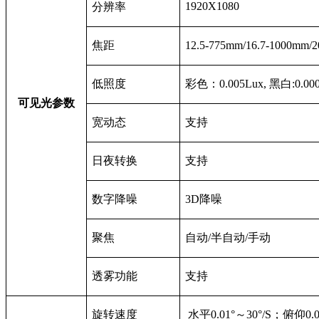
1920X1080
分辨率
焦距
12.5-775mm/16.7-1000mm/
低照度
彩色：0.005Lux, 黑白:0.000
可见光参数
宽动态
支持
日夜转换
支持
数字降噪
3D
降噪
聚焦
自动/半自动/手动
透雾功能
支持
旋转速度
水平0.01°～30°/S；俯仰0.0