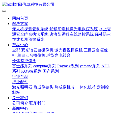
网站首页
解决方案
无人机探测管制系统
船载陀螺稳像光电跟踪系统
水上交
通安全综合执法系统
边海防远程在线监控系统
森林防火
在线监测预警系统
产品中心
全部
双光谱云台摄像机
激光夜视摄像机
三目云台摄像
机
单目云台摄像机
球型光电转台
长焦监控镜头
富士能系列
computar系列
Raymax系列
yamano系列
ADL
系列
KOWA系列
国产系列
行业产品
行业配件
激光照明器
热成像镜头
热成像机芯
一体化机芯
定制控
制板
关于我们
公司简介
联系我们
新闻中心