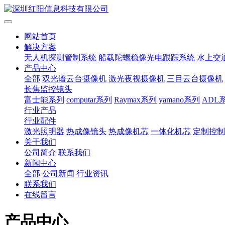
网站首页
解决方案
无人机探测管制系统
船载陀螺稳像光电跟踪系统
水上交
产品中心
全部
双光谱云台摄像机
激光夜视摄像机
三目云台摄像机
长焦监控镜头
富士能系列
computar系列
Raymax系列
yamano系列
ADL
行业产品
行业配件
激光照明器
热成像镜头
热成像机芯
一体化机芯
定制控制
关于我们
公司简介
联系我们
新闻中心
全部
公司新闻
行业资讯
联系我们
在线留言
产品中心