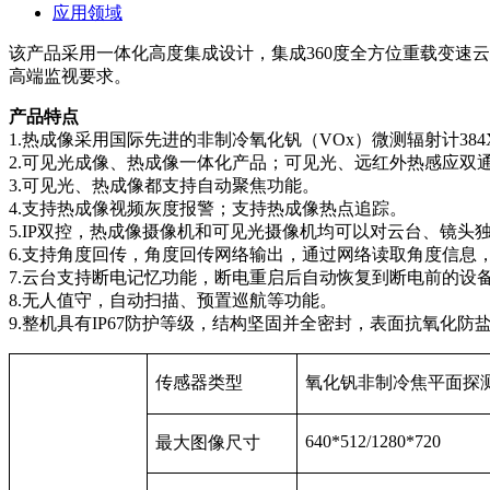
应用领域
该产品采用一体化高度集成设计，集成360度全方位重载变速云
高端监视要求。
产品特点
1.热成像采用国际先进的非制冷氧化钒（VOx）微测辐射计384X28
2.可见光成像、热成像一体化产品；可见光、远红外热感应双
3.可见光、热成像都支持自动聚焦功能。
4.支持热成像视频灰度报警；支持热成像热点追踪。
5.IP双控，热成像摄像机和可见光摄像机均可以对云台、镜头
6.支持角度回传，角度回传网络输出，通过网络读取角度信息，
7.云台支持断电记忆功能，断电重启后自动恢复到断电前的设
8.无人值守，自动扫描、预置巡航等功能。
9.整机具有IP67防护等级，结构坚固并全密封，表面抗氧化防
传感器类型
氧化钒非制冷焦平面探
640*512/1280*720
最大图像尺寸