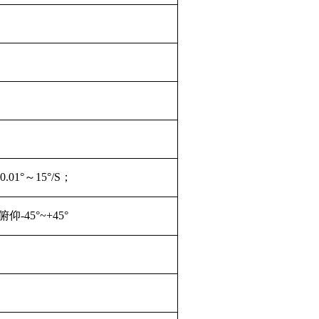
.01°～15°/S；
-45°~+45°