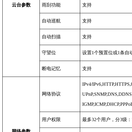
云台参数
雨刮功能
支持
自动巡航
支持
自动扫描
支持
守望位
设置1个预置位或1条自
断电记忆
支持
IPv4/IPv6,HTTP,HTTPS,
网络协议
UPnP,SNMP,DNS,DDNS,
IGMP,ICMP,DHCP,PPPo
用户权限
最多32个用户，分3级
网络参数