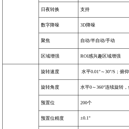
日夜转换
支持
数字降噪
3D
降噪
聚焦
自动/半自动/手动
区域增强
ROI
感兴趣区域增强
旋转速度
水平0.01°～30°/S；俯仰0
旋转角度
水平0～360°连续旋转，俯仰
预置位
200
个
±0.1°
预置位精度