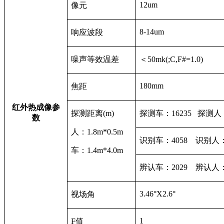
12um
像元
8-14um
响应波段
噪声等效温差
＜50mk(;C,F#=1.0)
180mm
焦距
红外热成像参
探测距离(m)
探测车：16235 探测人：
数
人：1.8m*0.5m
识别车：4058 识别人：
车：1.4m*4.0m
辨认车：2029 辨认人：
3.46°X2.6°
视场角
1
F
值