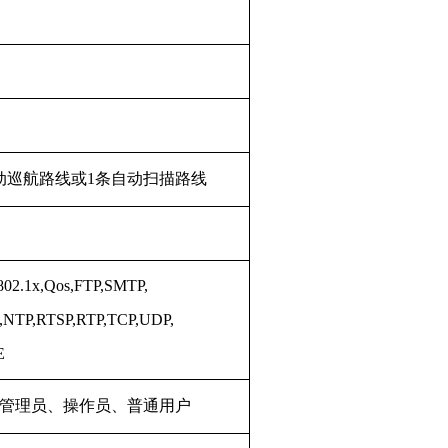
动巡航路线或1条自动扫描路线
802.1x,Qos,FTP,SMTP,
NTP,RTSP,RTP,TCP,UDP,
E
：管理员、操作员、普通用户