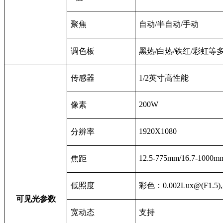
聚焦
自动/半自动/手动
调色板
黑热/白热/铁红/彩虹等
传感器
1/2
英寸高性能
200W
像素
1920X1080
分辨率
12.5-775mm/16.7-1000m
焦距
低照度
彩色：
0.002Lux@(F1.5)
,
可见光参数
宽动态
支持