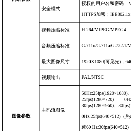
授权的用户名和密码，
安全模式
HTTPS
加密；IEE802
H.264/MJPEG/MPEG4
视频压缩标准
G.711u/G.711a/G.722.1
音频压缩标准
最大图像尺寸
1920X1080(
可见光)，64
PAL/NTSC
视频输出
50Hz:25fps(1920×1080)
、
25fps(1280×720) 0Hz:
30fps(1280×960)、30fps(
主码流图像
图像参数
0Hz:25fps(640×512)
（热
或60 Hz:30fps(640×512)