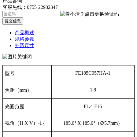
产品咨询
客服热线：0755-22932347
提交信息
产品概述
规格参数
外形尺寸
FE185C057HA-1
型号
1.8
焦距（mm）
F1.4-F16
光圈范围
视角（H X V）-1寸
185.0° X 185.0°
（
∅
5.7mm
）