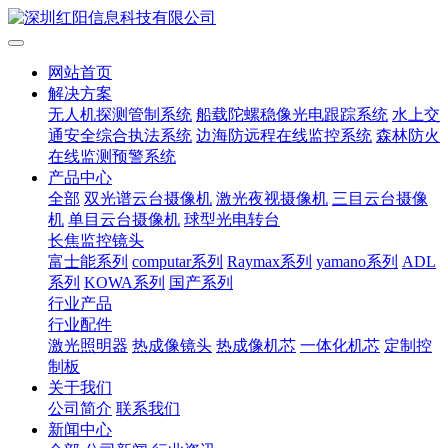
网站首页
解决方案
无人机探测管制系统
船载陀螺稳像光电跟踪系统
水上交
通安全综合执法系统
边海防远程在线监控系统
森林防火
在线监测预警系统
产品中心
全部
双光谱云台摄像机
激光夜视摄像机
三目云台摄像
机
单目云台摄像机
球型光电转台
长焦监控镜头
富士能系列
computar系列
Raymax系列
yamano系列
ADL
系列
KOWA系列
国产系列
行业产品
行业配件
激光照明器
热成像镜头
热成像机芯
一体化机芯
定制控
制板
关于我们
公司简介
联系我们
新闻中心