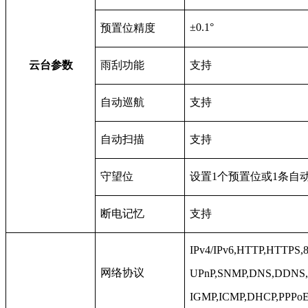
±0.1°
预置位精度
云台参数
雨刮功能
支持
自动巡航
支持
自动扫描
支持
守望位
设置1个预置位或1条自
断电记忆
支持
IPv4/IPv6,HTTP,HTTPS,8
网络协议
UPnP,SNMP,DNS,DDNS,N
IGMP,ICMP,DHCP,PPPo