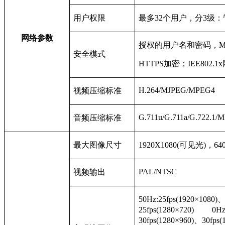
用户权限
最多32个用户，分3级
网络参数
授权的用户名和密码，M
安全模式
HTTPS
加密；IEE802
H.264/MJPEG/MPEG4
视频压缩标准
G.711u/G.711a/G.722.1
音频压缩标准
最大图像尺寸
1920X1080(
可见光)，64
PAL/NTSC
视频输出
50Hz:25fps(1920×1080)
、
25fps(1280×720) 0Hz:
30fps(1280×960)、30fps(