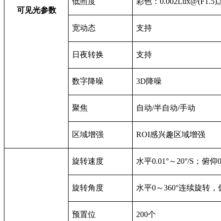
低照度
彩色：
0.002Lux@(F1.5)
,
可见光参数
宽动态
支持
日夜转换
支持
数字降噪
3D
降噪
聚焦
自动/半自动/手动
区域增强
ROI
感兴趣区域增强
旋转速度
水平0.01°～20°/S；俯仰0.
旋转角度
水平0～360°连续旋转，俯仰
预置位
200
个