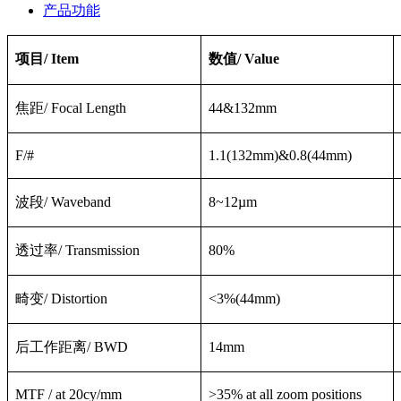
产品功能
项目
/ Item
数值/
Value
焦距
/ Focal Length
44&132mm
F/#
1.1(132mm)&0.8(44mm)
波段
/ Waveband
8~12
µ
m
透过率
/ Transmission
80%
畸变
/ Distortion
<3%(44mm)
后工作距离
/ BWD
14mm
MTF
/ at 20cy/mm
>35% at all zoom positions