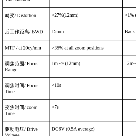
<27%(12mm)
<1% 
畸变
/ Distortion
15mm
Back 
后工作距离
/ BWD
MTF / at 20cy/mm
>35% at all zoom positions
1m~
∞
(12mm)
12m~
调焦范围
/ Focus
Range
<10s
调焦时间
/ Focus
Time
<7s
变焦时间
/ zoom
Time
DC6V (0.5A average)
驱动电压
/ Drive
Voltage