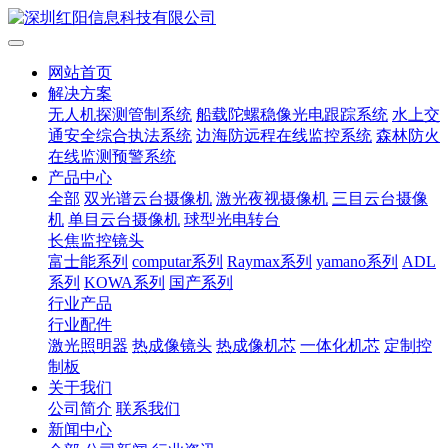
网站首页
解决方案
无人机探测管制系统
船载陀螺稳像光电跟踪系统
水上交
通安全综合执法系统
边海防远程在线监控系统
森林防火
在线监测预警系统
产品中心
全部
双光谱云台摄像机
激光夜视摄像机
三目云台摄像
机
单目云台摄像机
球型光电转台
长焦监控镜头
富士能系列
computar系列
Raymax系列
yamano系列
ADL
系列
KOWA系列
国产系列
行业产品
行业配件
激光照明器
热成像镜头
热成像机芯
一体化机芯
定制控
制板
关于我们
公司简介
联系我们
新闻中心