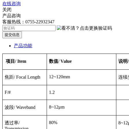
在线咨询
关闭
产品咨询
客服热线：0755-22932347
提交信息
产品功能
项目
/ Item
数值
/
Value
说明
12~120mm
焦距
/ Focal Length
连续
F/#
1.2
8~12μm
波段
/ Waveband
80%
透过率
/
8~12
Transmission