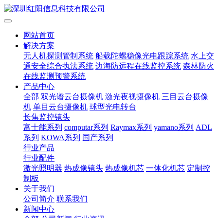
网站首页
解决方案
无人机探测管制系统
船载陀螺稳像光电跟踪系统
水上交
通安全综合执法系统
边海防远程在线监控系统
森林防火
在线监测预警系统
产品中心
全部
双光谱云台摄像机
激光夜视摄像机
三目云台摄像
机
单目云台摄像机
球型光电转台
长焦监控镜头
富士能系列
computar系列
Raymax系列
yamano系列
ADL
系列
KOWA系列
国产系列
行业产品
行业配件
激光照明器
热成像镜头
热成像机芯
一体化机芯
定制控
制板
关于我们
公司简介
联系我们
新闻中心