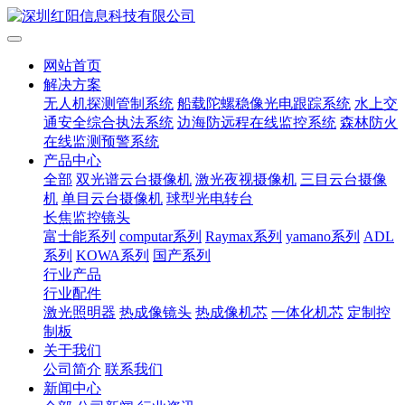
网站首页
解决方案
无人机探测管制系统
船载陀螺稳像光电跟踪系统
水上交
通安全综合执法系统
边海防远程在线监控系统
森林防火
在线监测预警系统
产品中心
全部
双光谱云台摄像机
激光夜视摄像机
三目云台摄像
机
单目云台摄像机
球型光电转台
长焦监控镜头
富士能系列
computar系列
Raymax系列
yamano系列
ADL
系列
KOWA系列
国产系列
行业产品
行业配件
激光照明器
热成像镜头
热成像机芯
一体化机芯
定制控
制板
关于我们
公司简介
联系我们
新闻中心