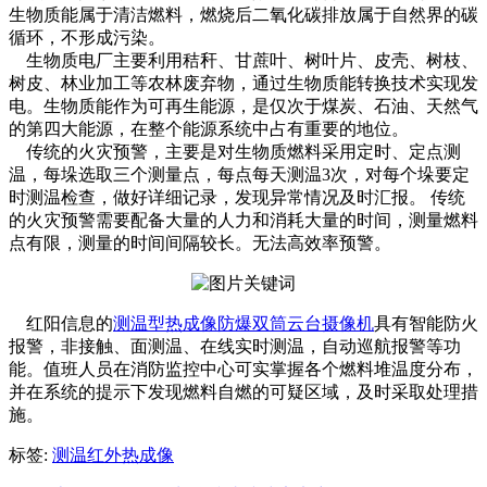
生物质能属于清洁燃料，燃烧后二氧化碳排放属于自然界的碳
循环，不形成污染。
生物质电厂主要利用秸秆、甘蔗叶、树叶片、皮壳、树枝、
树皮、林业加工等农林废弃物，通过生物质能转换技术实现发
电。生物质能作为可再生能源，是仅次于煤炭、石油、天然气
的第四大能源，在整个能源系统中占有重要的地位。
传统的火灾预警，主要是对生物质燃料采用定时、定点测
温，每垛选取三个测量点，每点每天测温3次，对每个垛要定
时测温检查，做好详细记录，发现异常情况及时汇报。 传统
的火灾预警需要配备大量的人力和消耗大量的时间，测量燃料
点有限，测量的时间间隔较长。无法高效率预警。
红阳信息的
测温型热成像防爆双筒云台摄像机
具有智能防火
报警，非接触、面测温、在线实时测温，自动巡航报警等功
能。值班人员在消防监控中心可实掌握各个燃料堆温度分布，
并在系统的提示下发现燃料自燃的可疑区域，及时采取处理措
施。
标签:
测温红外热成像