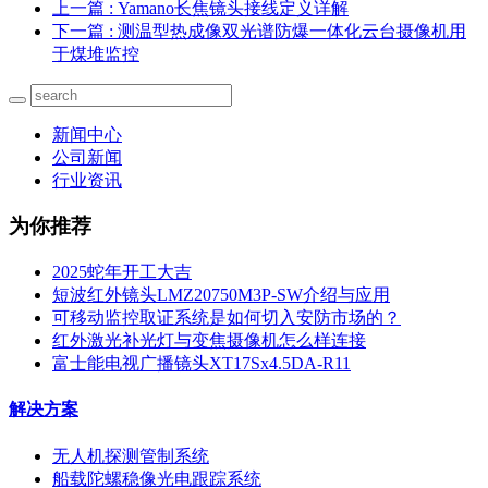
上一篇
: Yamano长焦镜头接线定义详解
下一篇
: 测温型热成像双光谱防爆一体化云台摄像机用
于煤堆监控
新闻中心
公司新闻
行业资讯
为你推荐
2025蛇年开工大吉
短波红外镜头LMZ20750M3P-SW介绍与应用
可移动监控取证系统是如何切入安防市场的？
红外激光补光灯与变焦摄像机怎么样连接
富士能电视广播镜头XT17Sx4.5DA-R11
解决方案
无人机探测管制系统
船载陀螺稳像光电跟踪系统