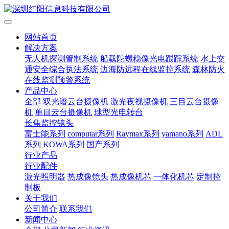
网站首页
解决方案
无人机探测管制系统
船载陀螺稳像光电跟踪系统
水上交
通安全综合执法系统
边海防远程在线监控系统
森林防火
在线监测预警系统
产品中心
全部
双光谱云台摄像机
激光夜视摄像机
三目云台摄像
机
单目云台摄像机
球型光电转台
长焦监控镜头
富士能系列
computar系列
Raymax系列
yamano系列
ADL
系列
KOWA系列
国产系列
行业产品
行业配件
激光照明器
热成像镜头
热成像机芯
一体化机芯
定制控
制板
关于我们
公司简介
联系我们
新闻中心