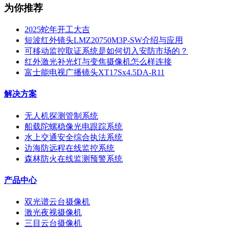
为你推荐
2025蛇年开工大吉
短波红外镜头LMZ20750M3P-SW介绍与应用
可移动监控取证系统是如何切入安防市场的？
红外激光补光灯与变焦摄像机怎么样连接
富士能电视广播镜头XT17Sx4.5DA-R11
解决方案
无人机探测管制系统
船载陀螺稳像光电跟踪系统
水上交通安全综合执法系统
边海防远程在线监控系统
森林防火在线监测预警系统
产品中心
双光谱云台摄像机
激光夜视摄像机
三目云台摄像机